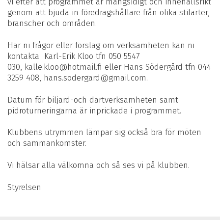
vi efter att programmet är mångsidigt och innehållsrikt
genom att bjuda in föredragshållare från olika stilarter,
branscher och områden.
Har ni frågor eller förslag om verksamheten kan ni
kontakta Karl-Erik Kloo tfn 050 5547
030, kalle.kloo@hotmail.fi eller Hans Södergård tfn 044
3259 408, hans.sodergard@gmail.com.
Datum för biljard-och dartverksamheten samt
pidroturneringarna är inprickade i programmet.
Klubbens utrymmen lämpar sig också bra för möten
och sammankomster.
Vi hälsar alla välkomna och så ses vi på klubben.
Styrelsen